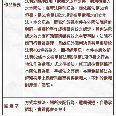
法第24條第1項「遺囑之成立要件」適用遺囑人
作品摘要
之本國法；高等法院則認為，應依新法第62條
但書、第61條第1款之規定適用遺囑之訂立地
法。本文認為，歷審均忽視本件在外國法院曾針
對同一遺囑紛爭作成遺贈有效之認定，其判決承
認之效力應可涵蓋遺囑有效之主要爭點，法院不
應再行實質審理；且縱認外國判決具有民事訴訟
法第402條各款之一而拒絕承認，本件亦應依新
法第62條本文適用舊法第5條第1項但書之行為
地法作為遺囑方式之準據法，修正過往實務採行
本國法且為單一準據法之弊病，亦避免新舊法在
解釋適用上過度乖離而有害遺囑人，不利於遺囑
制度走向國際。
方式準據法、場所支配行為、遺囑優遇、自動承
關 鍵 字
認制、實質再審查禁止