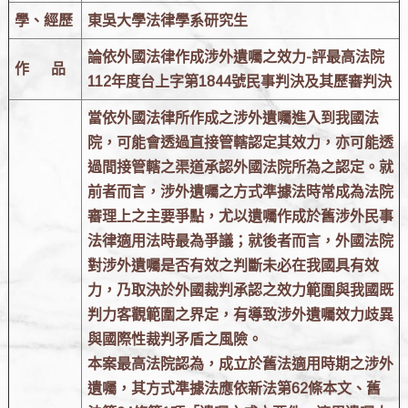
學、經歷
東吳大學法律學系研究生
論依外國法律作成涉外遺囑之效力-評最高法院
作 品
112年度台上字第1844號民事判決及其歷審判決
當依外國法律所作成之涉外遺囑進入到我國法
院，可能會透過直接管轄認定其效力，亦可能透
過間接管轄之渠道承認外國法院所為之認定。就
前者而言，涉外遺囑之方式準據法時常成為法院
審理上之主要爭點，尤以遺囑作成於舊涉外民事
法律適用法時最為爭議；就後者而言，外國法院
對涉外遺囑是否有效之判斷未必在我國具有效
力，乃取決於外國裁判承認之效力範圍與我國既
判力客觀範圍之界定，有導致涉外遺囑效力歧異
與國際性裁判矛盾之風險。
本案最高法院認為，成立於舊法適用時期之涉外
遺囑，其方式準據法應依新法第62條本文、舊