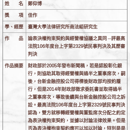
姓 名
鄭仰博
獎 項
佳作
學、經歷
臺灣大學法律研究所商法組研究生
作 品
論表決權拘束契約與經營權協議之異同
─評最高
法院106年度台上字第2329號民事判決及其歷審
判決
作品摘要
財政部於2005年發布新聞稿，若是認股彰化銀
行，則協助其取得經營權與過半之董事席次，嗣
後，台新金融控股公司得標後財政部均按約履
行，但是2014年財政部徵求委託書並取得過半
之董事席次，導致後續與台新金融控股公司之訴
訟。最高法院106年度台上字第2329號民事判決
認為，雙方就移轉經營權與董監席次分配之約定
為表決權拘束契約，並據以討論法律效果。但是
否為表決權拘束契約應可以加以討論，特別是是