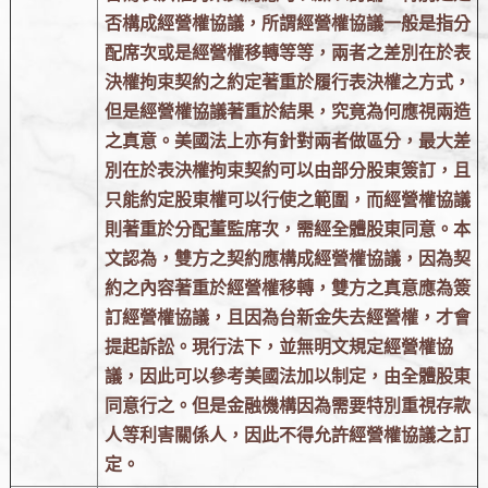
否構成經營權協議，所謂經營權協議一般是指分
配席次或是經營權移轉等等，兩者之差別在於表
決權拘束契約之約定著重於履行表決權之方式，
但是經營權協議著重於結果，究竟為何應視兩造
之真意。美國法上亦有針對兩者做區分，最大差
別在於表決權拘束契約可以由部分股東簽訂，且
只能約定股東權可以行使之範圍，而經營權協議
則著重於分配董監席次，需經全體股東同意。本
文認為，雙方之契約應構成經營權協議，因為契
約之內容著重於經營權移轉，雙方之真意應為簽
訂經營權協議，且因為台新金失去經營權，才會
提起訴訟。現行法下，並無明文規定經營權協
議，因此可以參考美國法加以制定，由全體股東
同意行之。但是金融機構因為需要特別重視存款
人等利害關係人，因此不得允許經營權協議之訂
定。