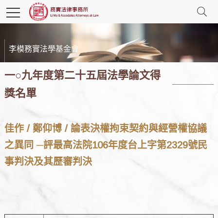
李模務實法學基金會
一○九年度第二十五屆法學論文得
獎名單
佳作 / 鄭仰博 / 論表決權拘束契約與經營權協議
之異同 ─評最高法院106年度台上字第2329號民
事判決及其歷審判決