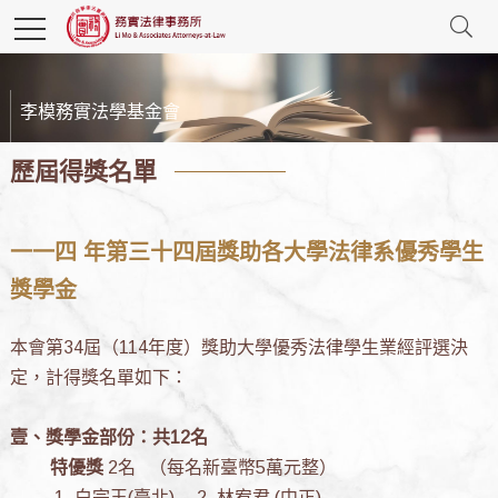
李模務實法學基金會
歷屆得獎名單
一一四 年第三十四屆獎助各大學法律系優秀學生
獎學金
本會第34屆（114年度）獎助大學優秀法律學生業經評選決
定，計得獎名單如下：
壹、獎學金部份：共12名
特優獎
2名 （每名新臺幣5萬元整）
1. 白宗玉(臺北) 2. 林宥君 (中正)