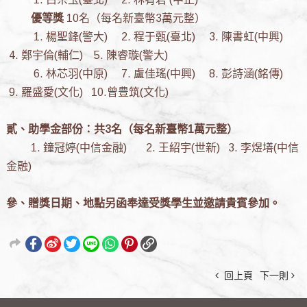
優等獎
10名（每名新臺幣3萬元整）
1. 楊聖鋒(警大) 2. 程于甄(臺北) 3. 陳書虹(中興)
4. 鄭宇倫(輔仁) 5. 陳睿璇(警大)
6. 林芯羽(中原) 7. 盧佳瑤(中興) 8. 彭詩涵(銘傳)
9. 羅盛愛(文化) 10.曾豊筑(文化)
貳、助學金部份：共3名（每名新臺幣1萬元整）
1. 鐘冠婷(中信金融) 2. 王紹宇(世新) 3. 李煜墡(中信
金融)
參、贈獎日期、地點另函奉達受獎學生並邀請貴賓參加。
回上頁
下一則