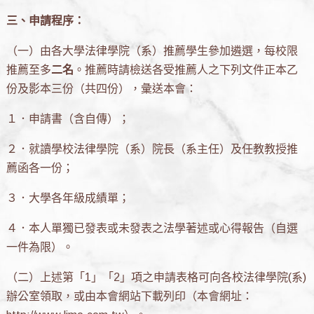
三、申請程序：
（一）由各大學法律學院（系）推薦學生參加遴選，每校限
推薦至多
二名
。推薦時請檢送各受推薦人之下列文件正本乙
份及影本三份（共四份），彙送本會：
１．申請書（含自傳）；
２．就讀學校法律學院（系）院長（系主任）及任教教授推
薦函各一份；
３．大學各年級成績單；
４．本人單獨已發表或未發表之法學著述或心得報告（自選
一件為限）。
（二）上述第「1」「2」項之申請表格可向各校法律學院(系)
辦公室領取，或由本會網站下載列印（本會網址：