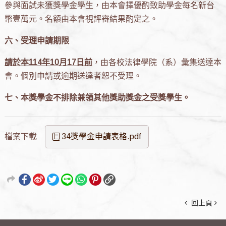
參與面試未獲獎學金學生，由本會擇優酌致助學金每名新台
幣壹萬元。名額由本會視評審結果酌定之。
六、受理申請期限
請於本
114
年
10
月
17
日前
，由各校法律學院（系）彙集送達本
會。個別申請或逾期送達者恕不受理。
七、本獎學金不排除兼領其他獎助獎金之受獎學生。
34獎學金申請表格.pdf
回上頁