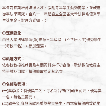
本會為長期培育法律人才，激勵青年學生勤勉向學，並鼓勵
從事法學研究，自八十一年起設立全國各大學法律系優秀學
生獎學金。辦理方式如下：
◎甄選對象：
由各大學法律學院(系)推荐三年級以上(不含研究生)優秀學生
（每校二名），參加甄選。
◎甄選方式：
依各校教授推荐書及有關資料進行初審後，聘請數位教授主
持筆試及口試，擇優錄取並定其名次。
◎名額及獎項：
(一)獎學金：特優獎二名，每名新台幣(下同)五萬元，優等獎
十名，每名三萬元。
(二)助學金:參與面試未獲獎學金學生，由本會擇優酌致助學