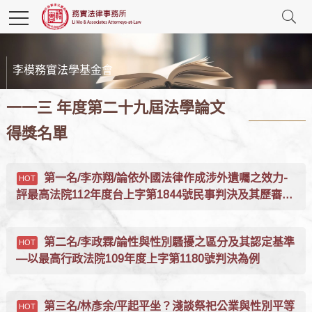
李模務實法學基金會
一一三 年度第二十九屆法學論文
得獎名單
第一名/李亦翔/論依外國法律作成涉外遺囑之效力-
評最高法院112年度台上字第1844號民事判決及其歷審判
決
第二名/李政霖/論性與性別騷擾之區分及其認定基準
—以最高行政法院109年度上字第1180號判決為例
第三名/林彥余/平起平坐？淺談祭祀公業與性別平等