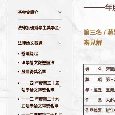
一一一年
基金會簡介
法律系優秀學生獎學金
第三名 / 
審見解
法律論文徵選
辦理緣起
法學論文徵選辦法
姓 名
蔣聖
歷屆得獎名單
獎 項
第三
一一四 年度第三十屆
學、經歷
臺灣
法學論文得獎名單
一一三 年度第二十九
作 品
未必
屆法學論文得獎名單
作品摘要
近年