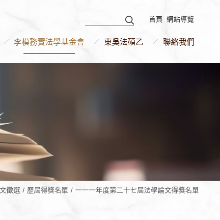
首頁
網站導覽
李模務實法學基金會
東吳法碩乙
聯絡我們
文徵選
歷屆得獎名單
一一一年度第二十七屆法學論文得獎名單