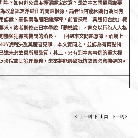
判準？如何避免過度擴張認定故意？是為本文問題意識要
為故意認定浮濫化的問題根源，論者很可能因為行為具有
用認識、意欲兩階層限縮解釋，前者採用「具體符合說」標
要求。後者則修正日本學說「動機說」，避免以行為人人格
動機與犯罪動機間的消長。
回到本文問題意識，酒駕上
1406號判決及其歷審見解，本文贊同之，並認為有兩點特
已達未必故意所需品質，其二，只有到本案事例的重大程
促法院盡其論理義務，未來將能展望抵抗故意恣意擴張的可
上一則
回上頁
下一則