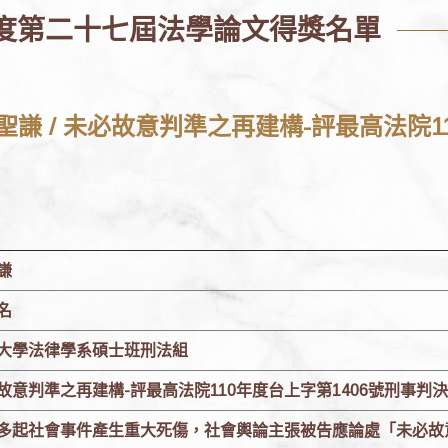
度第二十七屆法學論文得獎名單
蔣聖謙 / 未必故意判準之再建構-評最高法院
謙
名
大學法律學系碩士班刑法組
故意判準之再建構-評最高法院110年度台上字第1406號刑事判
多起社會事件產生重大死傷，社會輿論主張被告應論處「未必故