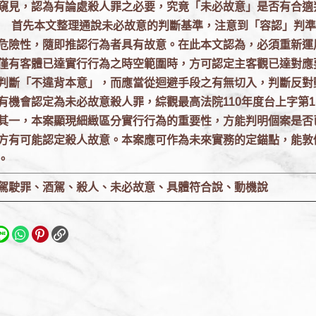
窺見，認為有論處殺人罪之必要，究竟「未必故意」是否有合適
首先本文整理通說未必故意的判斷基準，注意到「容認」判準
危險性，隨即推認行為者具有故意。在此本文認為，必須重新運
僅有客體已達實行行為之時空範圍時，方可認定主客觀已達對應
判斷「不違背本意」，而應當從迴避手段之有無切入，判斷反對
有機會認定為未必故意殺人罪，綜觀最高法院110年度台上字第
其一，本案顯現細緻區分實行行為的重要性，方能判明個案是否
方有可能認定殺人故意。本案應可作為未來實務的定錨點，能敦
。
駕駛罪、酒駕、殺人、未必故意、具體符合說、動機說