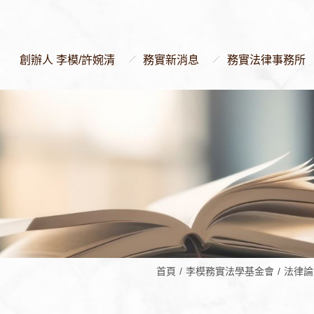
創辦人 李模/許婉清
務實新消息
務實法律事務所
首頁
李模務實法學基金會
法律論