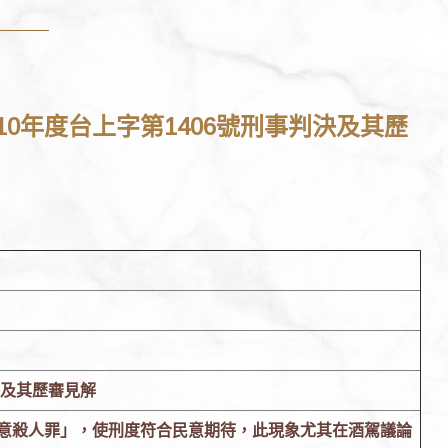
110年度台上字第1406號刑事判決及其歷
決及其歷審見解
意殺人罪」，使刑度符合民意期待，此現象尤其在酒駕議論