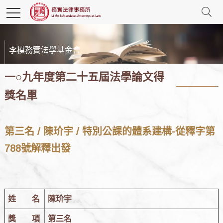
李模務實法學基金會
一○九年度第二十五屆法學論文得
獎名單
第三名 / 陳玠宇 / 特別公課的體系建構-從釋字第
788號解釋出發
姓 名
陳玠宇
獎 項
第三名