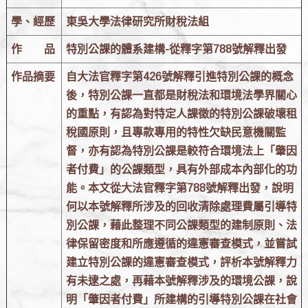
學、經歷
東吳大學法律研究所財稅法組
作 品
特別公課的體系建構-從釋字第788號解釋出發
作品摘要
自大法官釋字第426號解釋引進特別公課的概念
後，特別公課一直都是財稅法和環境法學界關心
的重點，有認為對特定人課徵的特別公課破壞租
稅國原則，且專款專用的特性欠缺民意機關監
督，亦有認為特別公課是較符合環境法上「肇因
者付費」的公課類型，具有外部成本內部化的功
能。本文從大法官釋字第788號解釋出發，說明
何以本號解釋所涉及的回收清除處理費屬引導特
別公課，藉此整理不同公課類型的建制原則、法
律保留密度和所應遵循的違憲審查模式，並嘗試
建立特別公課的違憲審查模式，評析本號解釋力
有未逮之處，再藉本號解釋涉及的環境公課，說
明「肇因者付費」所建構的引導特別公課在社會